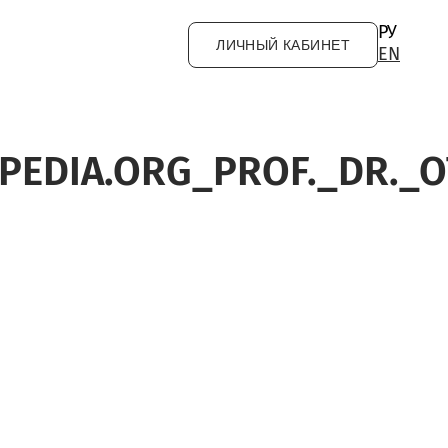
РУ
ЛИЧНЫЙ КАБИНЕТ
EN
IPEDIA.ORG_PROF._DR._