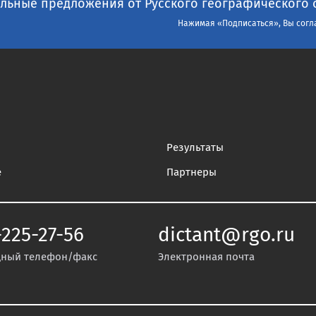
льные предложения от Русского географического 
Нажимая «Подписаться», Вы согл
Результаты
е
Партнеры
-225-27-56
dictant@rgo.ru
ный телефон/факс
Электронная почта