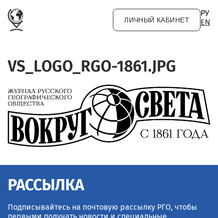
Перейти к основному содержанию
РУ
ЛИЧНЫЙ КАБИНЕТ
EN
VS_LOGO_RGO-1861.JPG
РАССЫЛКА
Подписывайтесь на почтовую рассылку РГО, чтобы
первыми получать новости и специальные