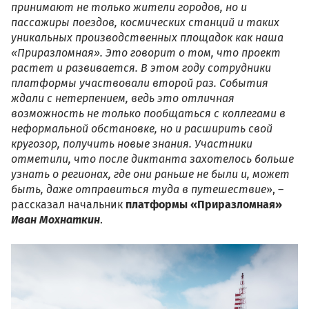
принимают не только жители городов, но и
пассажиры поездов, космических станций и таких
уникальных производственных площадок как наша
«Приразломная». Это говорит о том, что проект
растет и развивается. В этом году сотрудники
платформы участвовали второй раз. События
ждали с нетерпением, ведь это отличная
возможность не только пообщаться с коллегами в
неформальной обстановке, но и расширить свой
кругозор, получить новые знания. Участники
отметили, что после диктанта захотелось больше
узнать о регионах, где они раньше не были и, может
быть, даже отправиться туда в путешествие
», –
рассказал начальник
платформы «Приразломная»
Иван Мохнаткин
.
5._ooo_gazprom_neft_shelf_f
sluzhba_mlsp_prirazlomnaya_