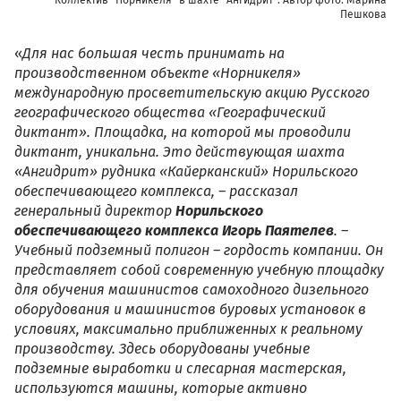
Коллектив "Норникеля" в шахте "Ангидрит". Автор фото: Марина
Пешкова
«
Для нас большая честь принимать на
производственном объекте «Норникеля»
международную просветительскую акцию Русского
географического общества «Географический
диктант». Площадка, на которой мы проводили
диктант, уникальна. Это действующая шахта
«Ангидрит» рудника «Кайерканский» Норильского
обеспечивающего комплекса, – рассказал
генеральный директор
Норильского
обеспечивающего комплекса
Игорь Паятелев
. –
Учебный подземный полигон – гордость компании. Он
представляет собой современную учебную площадку
для обучения машинистов самоходного дизельного
оборудования и машинистов буровых установок в
условиях, максимально приближенных к реальному
производству. Здесь оборудованы учебные
подземные выработки и слесарная мастерская,
используются машины, которые активно