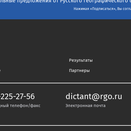
льные предложения от Русского географического 
Нажимая «Подписаться», Вы согл
Результаты
е
Партнеры
-225-27-56
dictant@rgo.ru
ный телефон/факс
Электронная почта