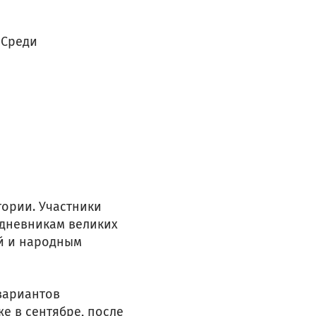
 Среди
ории. Участники
 дневникам великих
й и народным
 вариантов
е в сентябре, после