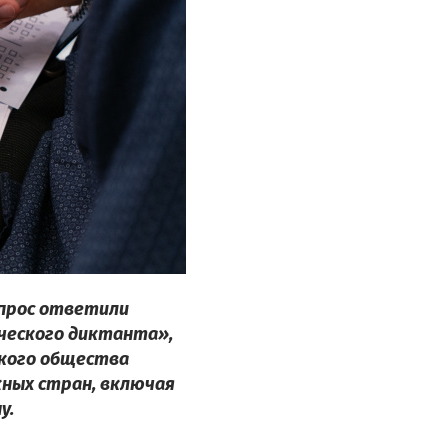
опрос ответили
ического диктанта»,
ского общества
ежных стран, включая
у.