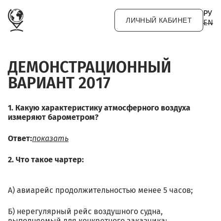
Перейти к основному содержанию
РУ
ЛИЧНЫЙ КАБИНЕТ
EN
ДЕМОНСТРАЦИОННЫЙ
ВАРИАНТ 2017
1. Какую характеристику атмосферного воздуха
измеряют барометром?
Ответ:
показать
2. Что такое чартер:
⠀
⠀⠀⠀⠀⠀⠀⠀⠀⠀⠀⠀⠀⠀⠀⠀⠀⠀⠀⠀⠀⠀⠀⠀⠀⠀⠀⠀⠀⠀⠀⠀⠀⠀⠀⠀
А) авиарейс продолжительностью менее 5 часов;
Б) нерегулярный рейс воздушного судна,