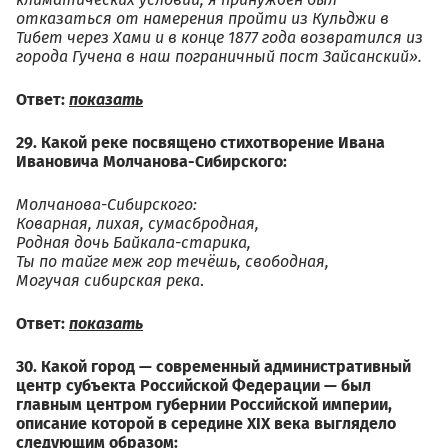
климатических условий, я принуждён был
отказаться от намерения пройти из Кульджи в
Тибет через Хами и в конце 1877 года возвратился из
города Гучена в наш пограничный пост Зайсанский».
Ответ:
показать
29. Какой реке посвящено стихотворение Ивана
Ивановича Молчанова-Сибирского:
Молчанова-Сибирского:
Коварная, лихая, сумасбродная,
Родная дочь Байкала-старика,
Ты по тайге меж гор течёшь, свободная,
Могучая сибирская река
.
Ответ:
показать
30. Какой город — современный административный
центр субъекта Российской Федерации — был
главным центром губернии Российской империи,
описание которой в середине XIX века выглядело
следующим образом: