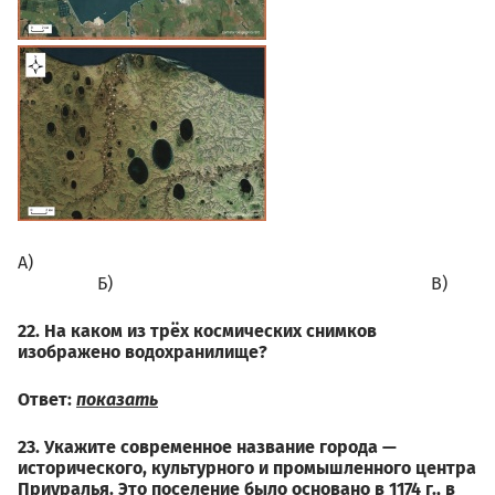
А)⠀⠀⠀⠀⠀⠀⠀⠀⠀⠀⠀⠀ ⠀ ⠀⠀⠀
⠀⠀⠀⠀⠀⠀Б)⠀⠀⠀⠀⠀⠀⠀⠀⠀⠀⠀⠀⠀⠀⠀⠀⠀⠀⠀⠀⠀⠀⠀⠀В)
22. На каком из трёх космических снимков
изображено водохранилище?
Ответ:
показать
23. Укажите современное название города —
исторического, культурного и промышленного центра
Приуралья. Это поселение было основано в 1174 г., в