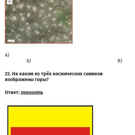
А)⠀⠀⠀⠀⠀⠀⠀⠀⠀⠀⠀⠀ ⠀ ⠀⠀⠀
⠀⠀⠀⠀⠀⠀Б)⠀⠀⠀⠀⠀⠀⠀⠀⠀⠀⠀⠀⠀⠀⠀⠀⠀⠀⠀⠀⠀⠀⠀⠀В)
22. На каком из трёх космических снимков
изображены горы?
Ответ:
показать