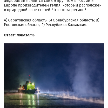
Федерации является самым крупным в России и
Европе производителем гелия, который расположен
в природной зоне степей. Что это за регион?
А) Саратовская область; Б) Оренбургская область; В)
Ростовская область; Г) Республика Калмыкия.
Ответ:
показать
02.09_vitaliy_novikov_truzh
600160.jpg