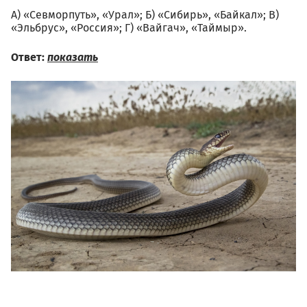
А) «Севморпуть», «Урал»; Б) «Сибирь», «Байкал»; В)
«Эльбрус», «Россия»; Г) «Вайгач», «Таймыр».
Ответ:
показать
02.07_dmitriy_shoshkin_zhel
498982.jpg