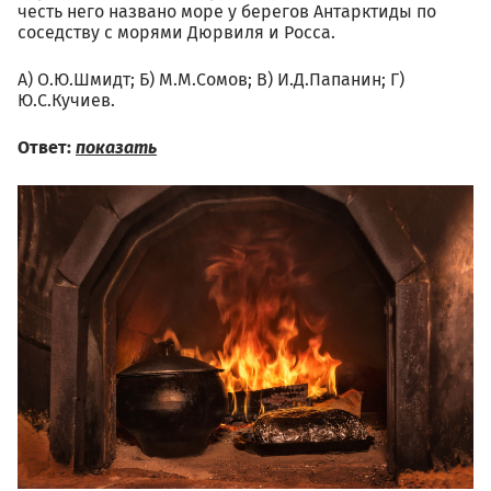
честь него названо море у берегов Антарктиды по
соседству с морями Дюрвиля и Росса.
А) О.Ю.Шмидт; Б) М.М.Сомов; В) И.Д.Папанин; Г)
Ю.С.Кучиев.
Ответ:
показать
02.02svetlana_moiseenko_ka
430287.jpg