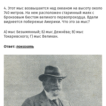
4. Этот мыс возвышается над океаном на высоту около
740 метров. На нем расположен старинный маяк с
бронзовым бюстом великого первопроходца. Вдали
виднеется побережье Америки. Что это за мыс?
А) мыс Безымянный; Б) мыс Дежнёва; В) мыс
Токаревского; Г) мыс Великан.
Ответ:
показать
01.05_vasiliy_nemirovich-
danchenko_1906_god.jpg