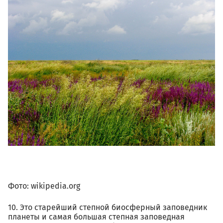
02.10_askania-
nova_sommer_steppe-view-
2.jpg
Фото: wikipedia.org
10. Это старейший степной биосферный заповедник
планеты и самая большая степная заповедная