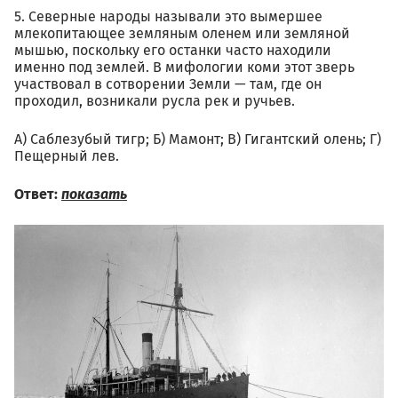
5. Северные народы называли это вымершее
млекопитающее земляным оленем или земляной
мышью, поскольку его останки часто находили
именно под землей. В мифологии коми этот зверь
участвовал в сотворении Земли — там, где он
проходил, возникали русла рек и ручьев.
А) Саблезубый тигр; Б) Мамонт; В) Гигантский олень; Г)
Пещерный лев.
Ответ:
показать
02.06_40.jpg