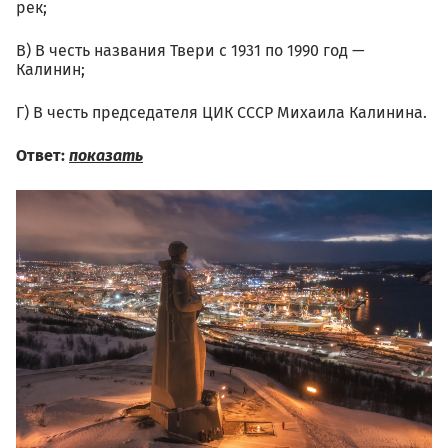
рек;
В) В честь названия Твери с 1931 по 1990 год —
Калинин;
Г) В честь председателя ЦИК СССР Михаила Калинина.
Ответ:
показать
01.10_yuriy_stolypin_nichto
504143.jpg