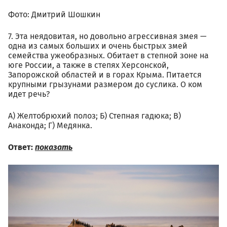
Фото: Дмитрий Шошкин
7. Эта неядовитая, но довольно агрессивная змея —
одна из самых больших и очень быстрых змей
семейства ужеобразных. Обитает в степной зоне на
юге России, а также в степях Херсонской,
Запорожской областей и в горах Крыма. Питается
крупными грызунами размером до суслика. О ком
идет речь?
А) Желтобрюхий полоз; Б) Степная гадюка; В)
Анаконда; Г) Медянка.
Ответ:
показать
02.08_aleksey_kurochkin_se
598071.jpg