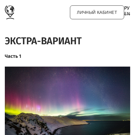
Перейти к основному содержанию
РУ
ЛИЧНЫЙ КАБИНЕТ
EN
ЭКСТРА-ВАРИАНТ
Часть 1
01.01_sergey_shabanov_noch
feeriya-678886.jpg