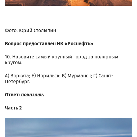
Фото: Юрий Столыпин
Вопрос предоставлен НК «Роснефть»
10. Назовите самый крупный город за полярным
кругом.
А) Воркута; Б) Норильск; В) Мурманск; Г) Санкт-
Петербург.
Ответ:
показать
Часть 2
02.01_kirill_uyutnov_mihail_