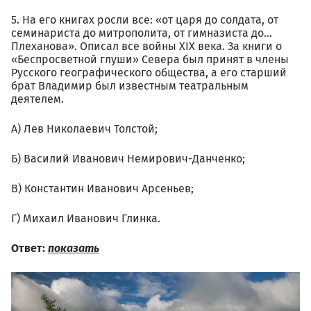
5. На его книгах росли все: «от царя до солдата, от
семинариста до митрополита, от гимназиста до...
Плеханова». Описал все войны XIX века. За книги о
«Беспросветной глуши» Севера был принят в члены
Русского географического общества, а его старший
брат Владимир был известным театральным
деятелем.
А) Лев Николаевич Толстой;
Б) Василий Иванович Немирович-Данченко;
В) Константин Иванович Арсеньев;
Г) Михаил Иванович Глинка.
Ответ:
показать
01.06_vyacheslav_holzakov_