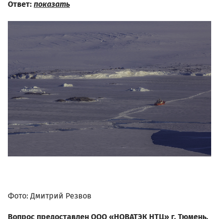
Ответ:
показать
01.08_dmitriy_rezvov_antark
440942.jpg
Фото: Дмитрий Резвов
Вопрос предоставлен ООО «НОВАТЭК НТЦ» г. Тюмень,