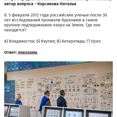
автор вопроса - Корсикова Наталья
8. 5 февраля 2012 года российские ученые после 30
лет исследований проникли бурением в самое
крупное подледниковое озеро на Земле. Где оно
находится?
А) Владивосток; Б) Якутия; В) Антарктида; Г) Урал.
Ответ:
показать
01.09_2560px-
vizit_predstaviteley_vao_aes.