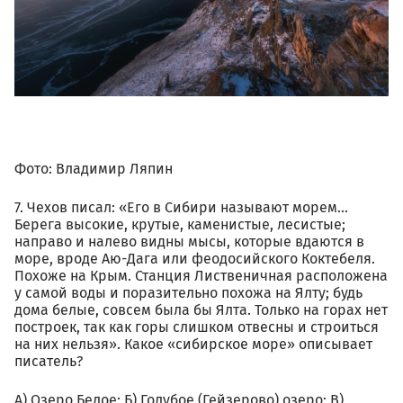
Фото: Владимир Ляпин
7. Чехов писал: «Его в Сибири называют морем...
Берега высокие, крутые, каменистые, лесистые;
направо и налево видны мысы, которые вдаются в
море, вроде Аю-Дага или феодосийского Коктебеля.
Похоже на Крым. Станция Лиственичная расположена
у самой воды и поразительно похожа на Ялту; будь
дома белые, совсем была бы Ялта. Только на горах нет
построек, так как горы слишком отвесны и строиться
на них нельзя». Какое «сибирское море» описывает
писатель?
А) Озеро Белое; Б) Голубое (Гейзерово) озеро; В)