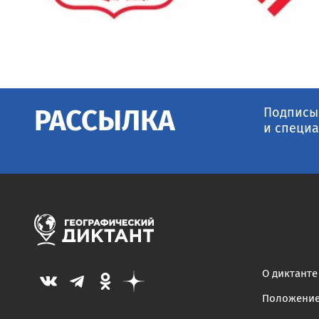
Подписыв
РАССЫЛКА
и специа
О диктанте
Положени